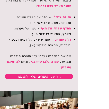
כתבתי ואיירתי שלושה ספרי ילדים בהוצאת
אמני הציור בפה וברגל
:
מי זה צמר?
- ספר על קבלת השונה
וחברוּת, מתאים לגילאי 2-5.
החדף שדחף את האף
- ספר על סקרנות
ואומץ, מתאים לגילאי 3-6.
דלת סתרים
- ספר שירים על דמיון ופנטזיה
בילדים, מתאים לגילאי 5-9.
שלושת הספרים נערכו ע"י סופרת הילדים
והנוער,
עפרה גלברט-אבני
, וניתן
להזמינם
אונליין
.
עוד על הספרים שלי ולהזמנה